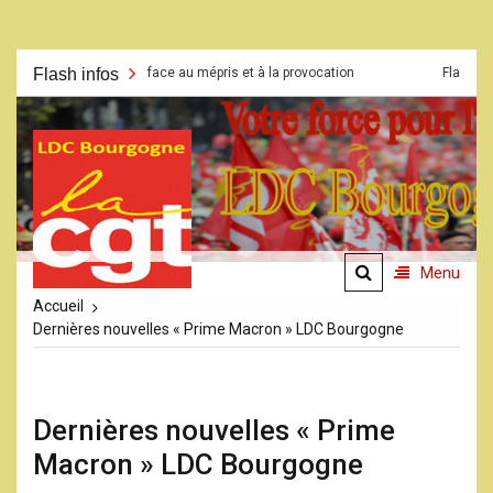
Aller
Flash infos
Grève face au mépris et à la provocation
Flash CSE du 23 m
au
contenu
La CGT
LDC
Bourgogne
Menu
Accueil
Dernières nouvelles « Prime Macron » LDC Bourgogne
Dernières nouvelles « Prime
Macron » LDC Bourgogne