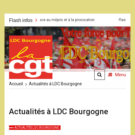
Aller
Flash infos
Grève face au mépris et à la provocation
Flash CSE du 23 ma
au
contenu
La CGT
LDC
Bourgogne
Menu
Accueil
Actualités à LDC Bourgogne
Actualités à LDC Bourgogne
ACTUALITÉS LDC BOURGOGNE