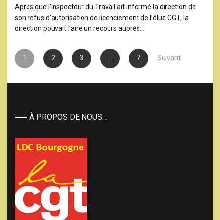
Après que l’Inspecteur du Travail ait informé la direction de
son refus d’autorisation de licenciement de l’élue CGT, la
direction pouvait faire un recours auprès…
Pagination des publications
1
2
3
…
7
Suivant
À PROPOS DE NOUS…