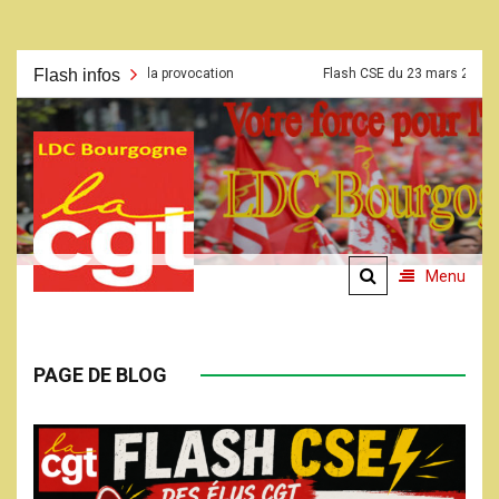
Aller au contenu
 la provocation
Flash infos
Flash CSE du 23 mars 2026
Résultat
La CGT
LDC
Bourgogne
Menu
PAGE DE BLOG