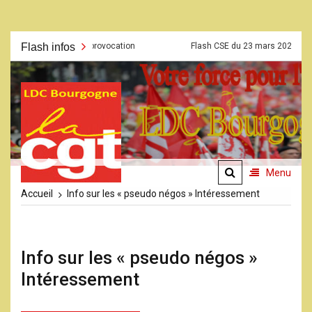
Aller
épris et à la provocation
Flash infos
Flash CSE du 23 mars 2026
au
contenu
La CGT
LDC
Bourgogne
Menu
Accueil
Info sur les « pseudo négos » Intéressement
Info sur les « pseudo négos »
Intéressement