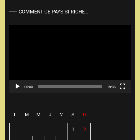
COMMENT CE PAYS SI RICHE…
Lecteur
vidéo
00:00
19:36
L
M
M
J
V
S
D
1
2