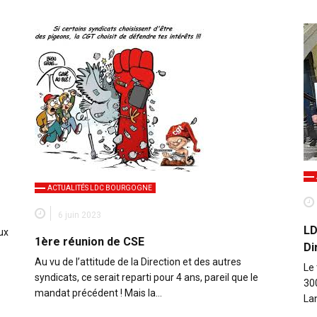
ACTUALITÉS LDC BOURGOGNE
6 juin 2023
LD
ux
1ère réunion de CSE
Di
Au vu de l’attitude de la Direction et des autres
Le
syndicats, ce serait reparti pour 4 ans, pareil que le
300
mandat précédent ! Mais la…
La