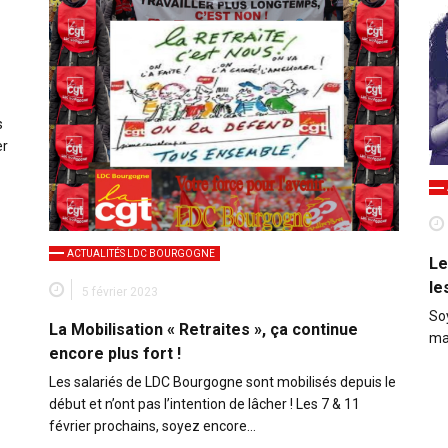
s
er
ACTUALITÉS LDC BOURGOGNE
Le
le
5 février 2023
So
La Mobilisation « Retraites », ça continue
man
encore plus fort !
Les salariés de LDC Bourgogne sont mobilisés depuis le
début et n’ont pas l’intention de lâcher ! Les 7 & 11
février prochains, soyez encore…