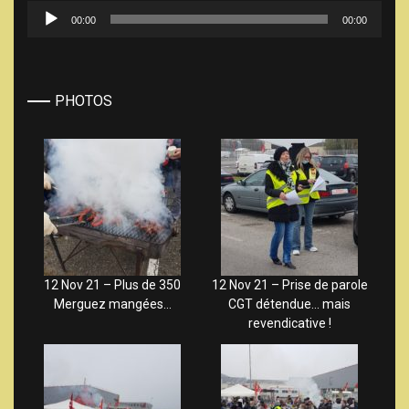
Lecteur
00:00
00:00
audio
PHOTOS
12 Nov 21 – Plus de 350
12 Nov 21 – Prise de parole
Merguez mangées…
CGT détendue… mais
revendicative !