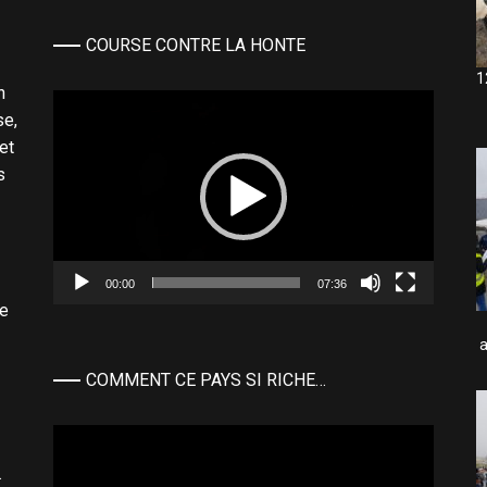
COURSE CONTRE LA HONTE
1
n
Lecteur
se,
vidéo
et
s
00:00
07:36
de
a
COMMENT CE PAYS SI RICHE…
Lecteur
vidéo
…