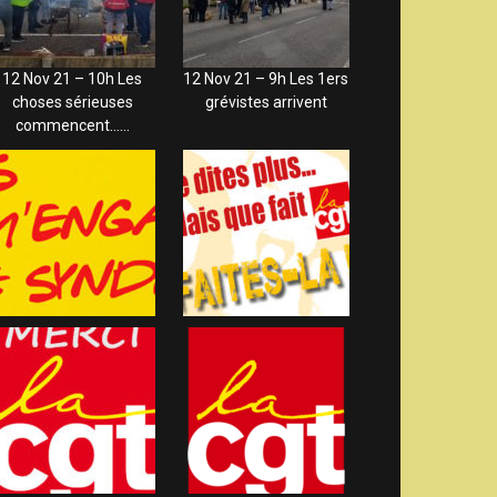
12 Nov 21 – 10h Les
12 Nov 21 – 9h Les 1ers
choses sérieuses
grévistes arrivent
commencent……