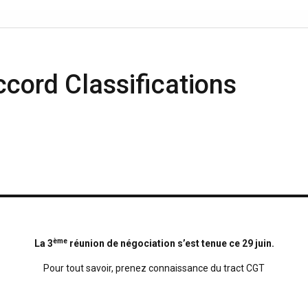
VOS ÉLUS CGT
QUESTIONNAIRES CGT
ACTIVITÉS SOCIALES ET
ccord Classifications
CULTURELLES PROPOSÉES PAR LA
CGT
ème
La 3
réunion de négociation s’est tenue ce 29 juin.
Pour tout savoir, prenez connaissance du tract CGT