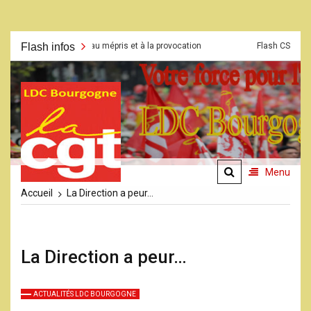
Aller
Grève face au mépris et à la provocation
Flash infos
Flash CSE du 23 mars 2
au
contenu
La CGT
LDC
Bourgogne
Menu
Accueil
La Direction a peur…
La Direction a peur…
ACTUALITÉS LDC BOURGOGNE