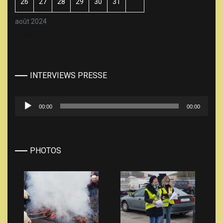
26
27
28
29
30
31
août 2024
« Mai
Jan »
INTERVIEWS PRESSE
Lecteur
00:00
00:00
audio
PHOTOS